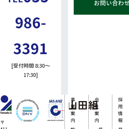
お問い合わ
986-
3391
[受付時間 8:30～
17:30]
事
会
採
業
社
用
案
案
情
内
内
報
〒