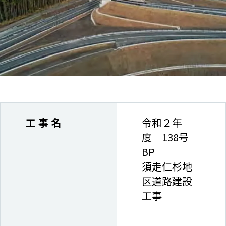
工 事 名
令和２年
度 138号
BP
須走仁杉地
区道路建設
工事