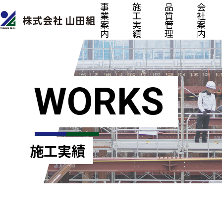
事
施
品
会
業
工
質
社
案
実
管
案
内
績
理
内
WORKS
施工実績