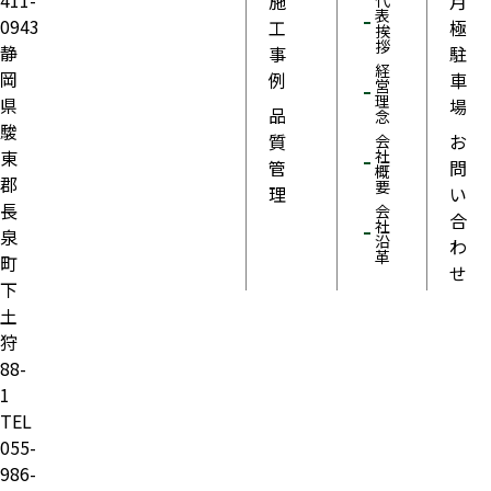
411-
施
月
代
表
0943
工
極
挨
拶
静
事
駐
経
岡
例
車
営
理
県
場
品
念
駿
質
お
会
東
社
管
問
概
郡
要
理
い
長
会
合
社
泉
沿
わ
革
町
せ
下
土
狩
88-
1
TEL
055-
986-