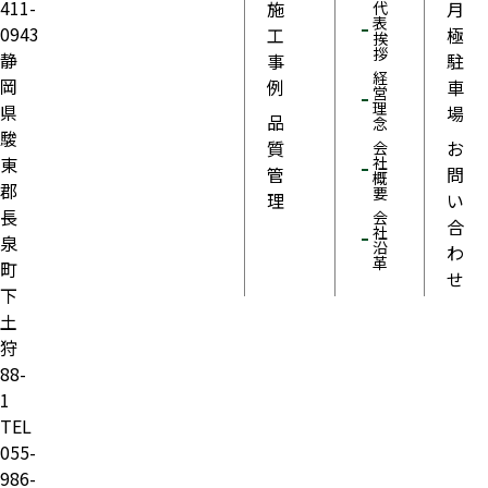
411-
施
月
代
表
0943
工
極
挨
拶
静
事
駐
経
岡
例
車
営
理
県
場
品
念
駿
質
お
会
東
社
管
問
概
郡
要
理
い
長
会
合
社
泉
沿
わ
革
町
せ
下
土
狩
88-
1
TEL
055-
986-