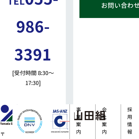
TEL
お問い合わ
986-
3391
[受付時間 8:30～
17:30]
事
会
採
業
社
用
案
案
情
内
内
報
〒