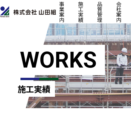
事
施
品
会
業
工
質
社
案
実
管
案
内
績
理
内
WORKS
施工実績