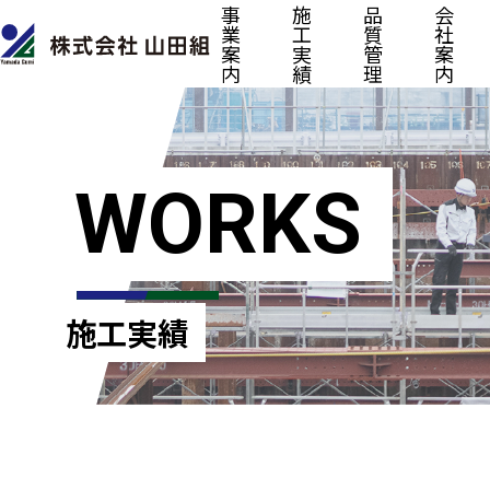
事
施
品
会
業
工
質
社
案
実
管
案
内
績
理
内
WORKS
施工実績