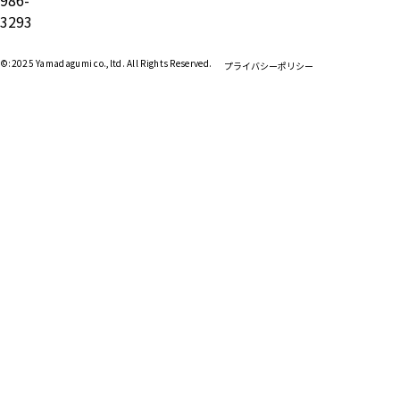
986-
3293
©:2025 Yamadagumi co.,ltd. All Rights Reserved.
プライバシーポリシー