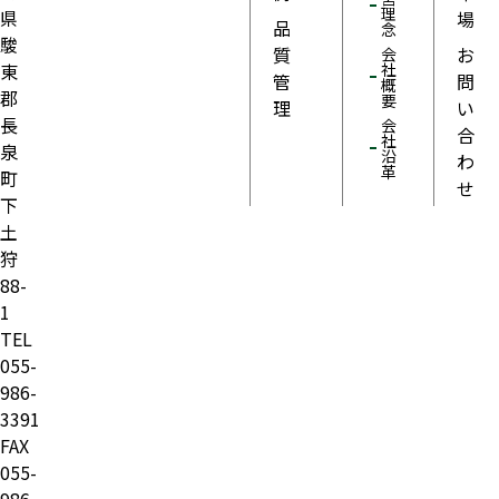
理
県
場
品
念
駿
質
お
会
東
社
管
問
概
郡
要
理
い
長
会
合
社
泉
沿
わ
革
町
せ
下
土
狩
88-
1
TEL
055-
986-
3391
FAX
055-