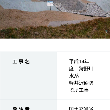
工 事 名
平成14年
度 狩野川
水系
軽井沢砂防
堰堤工事
発 注 者
国土交通省