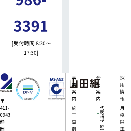
3391
[受付時間 8:30～
17:30]
事
会
採
業
社
用
案
案
情
内
内
報
〒
411-
施
月
代
表
0943
工
極
挨
拶
静
事
駐
経
岡
例
車
営