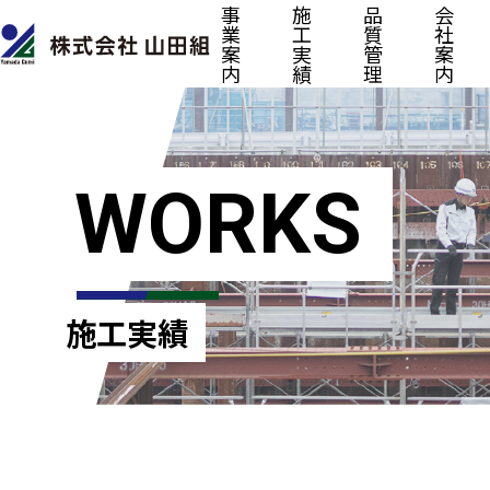
事
施
品
会
業
工
質
社
案
実
管
案
内
績
理
内
WORKS
施工実績