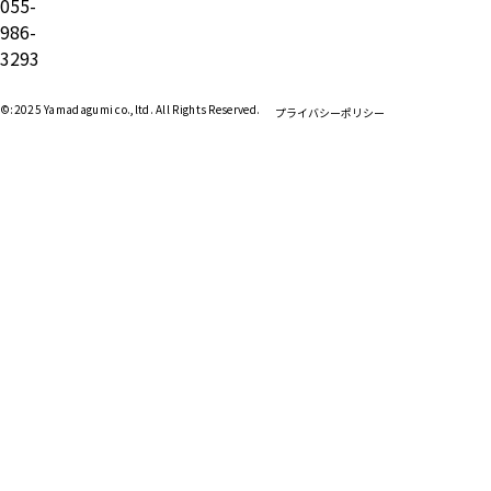
055-
986-
3293
©:2025 Yamadagumi co.,ltd. All Rights Reserved.
プライバシーポリシー