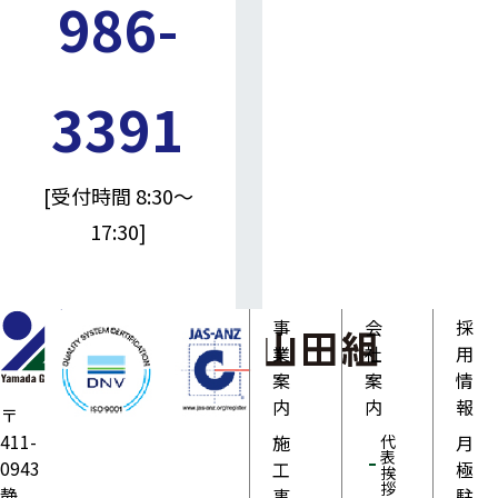
986-
3391
[受付時間 8:30～
17:30]
事
会
採
業
社
用
案
案
情
内
内
報
〒
411-
施
月
代
表
0943
工
極
挨
拶
静
事
駐