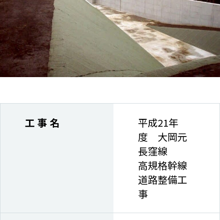
工 事 名
平成21年
度 大岡元
長窪線
高規格幹線
道路整備工
事