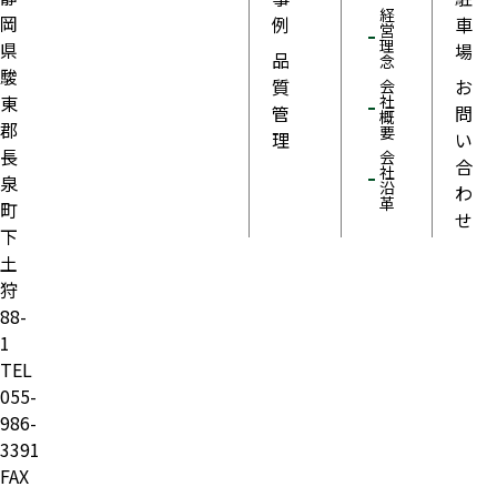
経
岡
例
車
営
理
県
場
品
念
駿
質
お
会
東
社
管
問
概
郡
要
理
い
長
会
合
社
泉
沿
わ
革
町
せ
下
土
狩
88-
1
TEL
055-
986-
3391
FAX