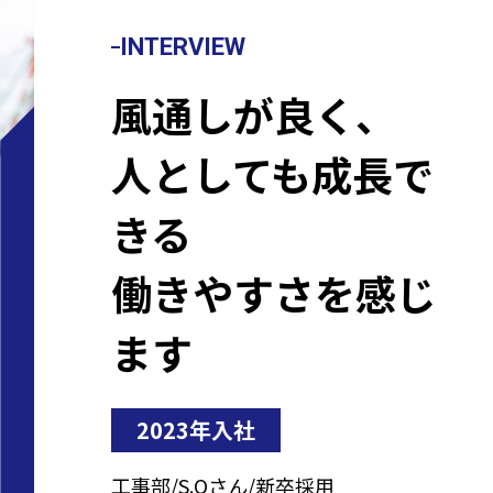
INTERVIEW
風通しが良く、
人としても成長で
きる
仕事で
働きやすさを感じ
やりが
現在の
ます
いを感
仕事内
じる
容につ
2023年入社
瞬間に
いて
工事部
S.Oさん
新卒採用