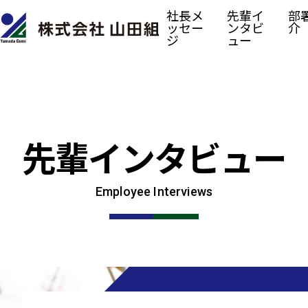
社長メ
先輩イ
部
ッセー
ンタビ
介
ジ
ュー
先輩インタビュー
Employee Interviews